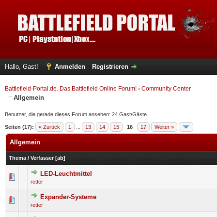
Hallo, Gast!
Anmelden
Registrieren
Battlefield-Portal.de. Das Battlefield Online Forum!
›
Community Center
Allgemein
Benutzer, die gerade dieses Forum ansehen: 24 Gast/Gäste
Seiten (17):
« Zurück
1
...
13
14
15
16
17
Weiter »
Allgemein
Thema
/
Verfasser
[
ab
]
LED-Leuchtmittel
0 Bewertung(en) - 0 von 5 durchschnittlich
1
2
3
4
5
retter
Expander-Systeme
0 Bewertung(en) - 0 von 5 durchschnittlich
1
2
3
4
5
retter