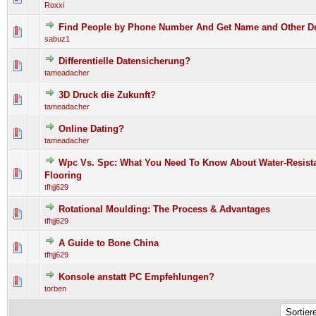
Roxxi
Find People by Phone Number And Get Name and Other De
0 Bewertung(en) - 0 von 5 durchschnittlich
1
2
3
4
5
sabuz1
Differentielle Datensicherung?
0 Bewertung(en) - 0 von 5 durchschnittlich
1
2
3
4
5
tameadacher
3D Druck die Zukunft?
0 Bewertung(en) - 0 von 5 durchschnittlich
1
2
3
4
5
tameadacher
Online Dating?
0 Bewertung(en) - 0 von 5 durchschnittlich
1
2
3
4
5
tameadacher
Wpc Vs. Spc: What You Need To Know About Water-Resista
0 Bewertung(en) - 0 von 5 durchschnittlich
1
2
3
4
5
Flooring
tfhjj629
Rotational Moulding: The Process & Advantages
0 Bewertung(en) - 0 von 5 durchschnittlich
1
2
3
4
5
tfhjj629
A Guide to Bone China
0 Bewertung(en) - 0 von 5 durchschnittlich
1
2
3
4
5
tfhjj629
Konsole anstatt PC Empfehlungen?
0 Bewertung(en) - 0 von 5 durchschnittlich
1
2
3
4
5
torben