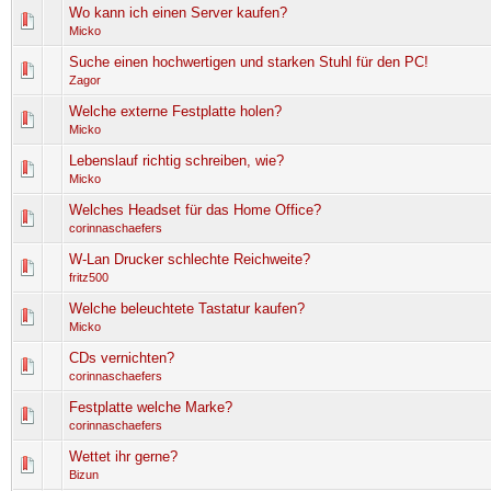
Wo kann ich einen Server kaufen?
0 Bewertung(en) - 0 von 5 durchschnittlich
1
2
3
4
5
Micko
Suche einen hochwertigen und starken Stuhl für den PC!
0 Bewertung(en) - 0 von 5 durchschnittlich
1
2
3
4
5
Zagor
Welche externe Festplatte holen?
0 Bewertung(en) - 0 von 5 durchschnittlich
1
2
3
4
5
Micko
Lebenslauf richtig schreiben, wie?
0 Bewertung(en) - 0 von 5 durchschnittlich
1
2
3
4
5
Micko
Welches Headset für das Home Office?
0 Bewertung(en) - 0 von 5 durchschnittlich
1
2
3
4
5
corinnaschaefers
W-Lan Drucker schlechte Reichweite?
0 Bewertung(en) - 0 von 5 durchschnittlich
1
2
3
4
5
fritz500
Welche beleuchtete Tastatur kaufen?
0 Bewertung(en) - 0 von 5 durchschnittlich
1
2
3
4
5
Micko
CDs vernichten?
0 Bewertung(en) - 0 von 5 durchschnittlich
1
2
3
4
5
corinnaschaefers
Festplatte welche Marke?
0 Bewertung(en) - 0 von 5 durchschnittlich
1
2
3
4
5
corinnaschaefers
Wettet ihr gerne?
0 Bewertung(en) - 0 von 5 durchschnittlich
1
2
3
4
5
Bizun