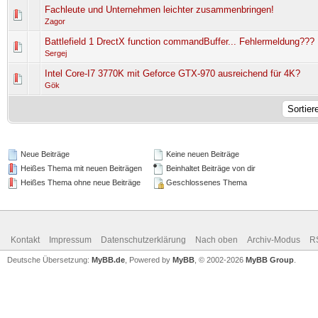
Fachleute und Unternehmen leichter zusammenbringen!
0 Bewertung(en) - 0 von 5 durchschnittlich
1
2
3
4
5
Zagor
Battlefield 1 DrectX function commandBuffer... Fehlermeldung???
0 Bewertung(en) - 0 von 5 durchschnittlich
1
2
3
4
5
Sergej
Intel Core-I7 3770K mit Geforce GTX-970 ausreichend für 4K?
0 Bewertung(en) - 0 von 5 durchschnittlich
1
2
3
4
5
Gök
Neue Beiträge
Keine neuen Beiträge
Heißes Thema mit neuen Beiträgen
Beinhaltet Beiträge von dir
Heißes Thema ohne neue Beiträge
Geschlossenes Thema
Kontakt
Impressum
Datenschutzerklärung
Nach oben
Archiv-Modus
R
Deutsche Übersetzung:
MyBB.de
, Powered by
MyBB
, © 2002-2026
MyBB Group
.