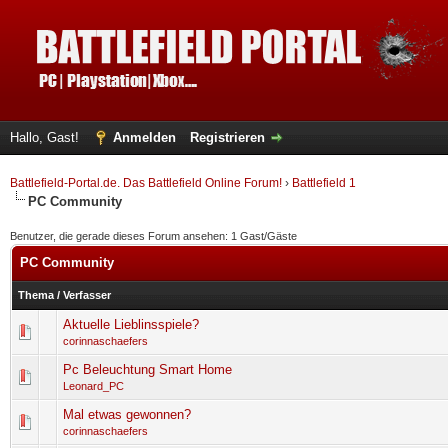
Hallo, Gast!
Anmelden
Registrieren
Battlefield-Portal.de. Das Battlefield Online Forum!
›
Battlefield 1
PC Community
Benutzer, die gerade dieses Forum ansehen: 1 Gast/Gäste
PC Community
Thema
/
Verfasser
Aktuelle Lieblinsspiele?
0 Bewertung(en) - 0 von 5 durchschnittlich
1
2
3
4
5
corinnaschaefers
Pc Beleuchtung Smart Home
0 Bewertung(en) - 0 von 5 durchschnittlich
1
2
3
4
5
Leonard_PC
Mal etwas gewonnen?
0 Bewertung(en) - 0 von 5 durchschnittlich
1
2
3
4
5
corinnaschaefers