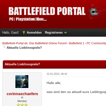
Hallo, Gast!
Anmelden
Registrieren
Battlefield-Portal.de. Das Battlefield Online Forum!
›
Battlefield 1
›
PC Community
Aktuelle Lieblinsspiele?
 im Durchschnitt
Aktuelle Lieblinsspiele?
22.01.2022, 08:42
Hallo alle,
was sind den so aktuell eure Lieblingsspi
corinnaschaefers
Member