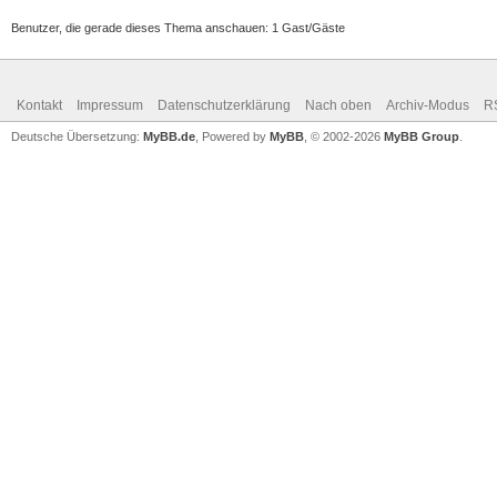
Benutzer, die gerade dieses Thema anschauen: 1 Gast/Gäste
Kontakt
Impressum
Datenschutzerklärung
Nach oben
Archiv-Modus
R
Deutsche Übersetzung:
MyBB.de
, Powered by
MyBB
, © 2002-2026
MyBB Group
.