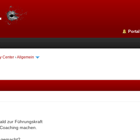
Portal
y Center
›
Allgemein
bald zur Führungskraft
 Coaching machen.
l gemacht?