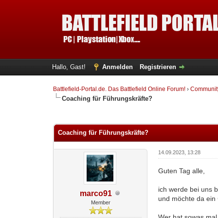
Hallo, Gast!
Anmelden
Registrieren
Battlefield-Portal.de. Das Battlefield Online Forum!
›
Communit
Coaching für Führungskräfte?
0 Bewertung(en) - 0 im Durchschnitt
1
2
3
4
5
Coaching für Führungskräfte?
14.09.2023, 13:28
Guten Tag alle,
ich werde bei uns 
marco91
und möchte da ein
Member
Wer hat sowas ma