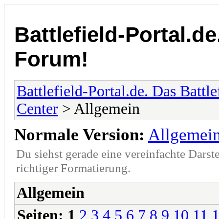
Battlefield-Portal.de
Forum!
Battlefield-Portal.de. Das Battl
Center
> Allgemein
Normale Version:
Allgemei
Du siehst gerade eine vereinfachte Darst
richtiger Formatierung.
Allgemein
Seiten:
1
2
3
4
5
6
7
8
9
10
11