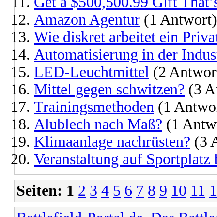
Get a $500,500.99 Gift That
Amazon Agentur
(1 Antwort)
Wie diskret arbeitet ein Priv
Automatisierung in der Indus
LED-Leuchtmittel
(2 Antwor
Mittel gegen schwitzen?
(3 A
Trainingsmethoden
(1 Antwo
Alublech nach Maß?
(1 Antw
Klimaanlage nachrüsten?
(3 
Veranstaltung auf Sportplatz
Seiten:
1
2
3
4
5
6
7
8
9
10
11
1