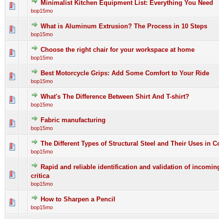
Minimalist Kitchen Equipment List: Everything You Need
0 Bewertung(en) - 0 von 5 durchschnittlich
1
2
3
4
5
bop15mo
What is Aluminum Extrusion? The Process in 10 Steps
0 Bewertung(en) - 0 von 5 durchschnittlich
1
2
3
4
5
bop15mo
Choose the right chair for your workspace at home
0 Bewertung(en) - 0 von 5 durchschnittlich
1
2
3
4
5
bop15mo
Best Motorcycle Grips: Add Some Comfort to Your Ride
0 Bewertung(en) - 0 von 5 durchschnittlich
1
2
3
4
5
bop15mo
What's The Difference Between Shirt And T-shirt?
0 Bewertung(en) - 0 von 5 durchschnittlich
1
2
3
4
5
bop15mo
Fabric manufacturing
0 Bewertung(en) - 0 von 5 durchschnittlich
1
2
3
4
5
bop15mo
The Different Types of Structural Steel and Their Uses in C
0 Bewertung(en) - 0 von 5 durchschnittlich
1
2
3
4
5
bop15mo
Rapid and reliable identification and validation of incomin
0 Bewertung(en) - 0 von 5 durchschnittlich
1
2
3
4
5
critica
bop15mo
How to Sharpen a Pencil
0 Bewertung(en) - 0 von 5 durchschnittlich
1
2
3
4
5
bop15mo