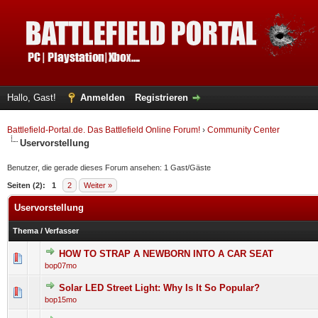
Hallo, Gast!
Anmelden
Registrieren
Battlefield-Portal.de. Das Battlefield Online Forum!
›
Community Center
Uservorstellung
Benutzer, die gerade dieses Forum ansehen: 1 Gast/Gäste
Seiten (2):
1
2
Weiter »
Uservorstellung
Thema
/
Verfasser
HOW TO STRAP A NEWBORN INTO A CAR SEAT
0 Bewertung(en) - 0 von 5 durchschnittlich
1
2
3
4
5
bop07mo
Solar LED Street Light: Why Is It So Popular?
0 Bewertung(en) - 0 von 5 durchschnittlich
1
2
3
4
5
bop15mo