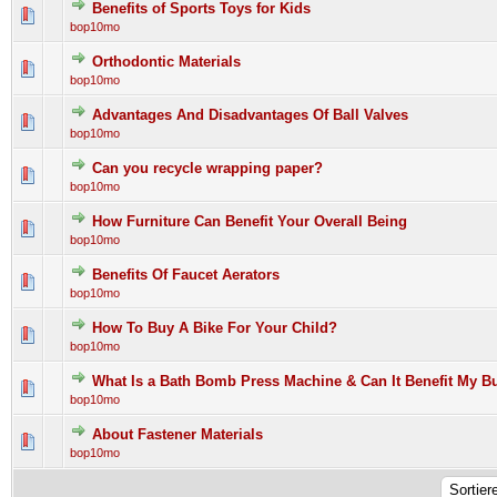
Benefits of Sports Toys for Kids
0 Bewertung(en) - 0 von 5 durchschnittlich
1
2
3
4
5
bop10mo
Orthodontic Materials
0 Bewertung(en) - 0 von 5 durchschnittlich
1
2
3
4
5
bop10mo
Advantages And Disadvantages Of Ball Valves
0 Bewertung(en) - 0 von 5 durchschnittlich
1
2
3
4
5
bop10mo
Can you recycle wrapping paper?
0 Bewertung(en) - 0 von 5 durchschnittlich
1
2
3
4
5
bop10mo
How Furniture Can Benefit Your Overall Being
0 Bewertung(en) - 0 von 5 durchschnittlich
1
2
3
4
5
bop10mo
Benefits Of Faucet Aerators
0 Bewertung(en) - 0 von 5 durchschnittlich
1
2
3
4
5
bop10mo
How To Buy A Bike For Your Child?
0 Bewertung(en) - 0 von 5 durchschnittlich
1
2
3
4
5
bop10mo
What Is a Bath Bomb Press Machine & Can It Benefit My B
0 Bewertung(en) - 0 von 5 durchschnittlich
1
2
3
4
5
bop10mo
About Fastener Materials
0 Bewertung(en) - 0 von 5 durchschnittlich
1
2
3
4
5
bop10mo