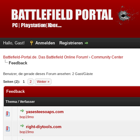
Hallo, Gast!
Anmelden
Registrieren
Battlefield-Portal.de. Das Battlefield Online Forum!
›
Community Center
Feedback
Benutzer, die gerade dieses Forum ansehen: 2 Gast/Gäste
Seiten (2):
1
2
Weiter »
Feedback
Thema
/
Verfasser
yasesteesoaps.com
0 Bewertung(en) - 0 von 5 durchschnittlich
1
2
3
4
5
bop19mo
right-diytools.com
0 Bewertung(en) - 0 von 5 durchschnittlich
1
2
3
4
5
bop19mo