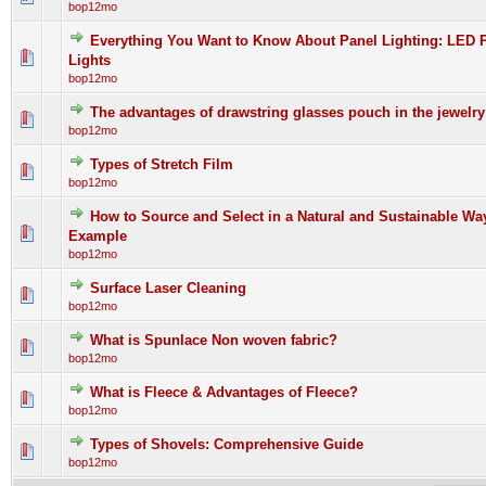
bop12mo
Everything You Want to Know About Panel Lighting: LED Pa
0 Bewertung(en) - 0 von 5 durchschnittlich
1
2
3
4
5
Lights
bop12mo
The advantages of drawstring glasses pouch in the jewelry
0 Bewertung(en) - 0 von 5 durchschnittlich
1
2
3
4
5
bop12mo
Types of Stretch Film
0 Bewertung(en) - 0 von 5 durchschnittlich
1
2
3
4
5
bop12mo
How to Source and Select in a Natural and Sustainable Way
0 Bewertung(en) - 0 von 5 durchschnittlich
1
2
3
4
5
Example
bop12mo
Surface Laser Cleaning
0 Bewertung(en) - 0 von 5 durchschnittlich
1
2
3
4
5
bop12mo
What is Spunlace Non woven fabric?
0 Bewertung(en) - 0 von 5 durchschnittlich
1
2
3
4
5
bop12mo
What is Fleece & Advantages of Fleece?
0 Bewertung(en) - 0 von 5 durchschnittlich
1
2
3
4
5
bop12mo
Types of Shovels: Comprehensive Guide
0 Bewertung(en) - 0 von 5 durchschnittlich
1
2
3
4
5
bop12mo