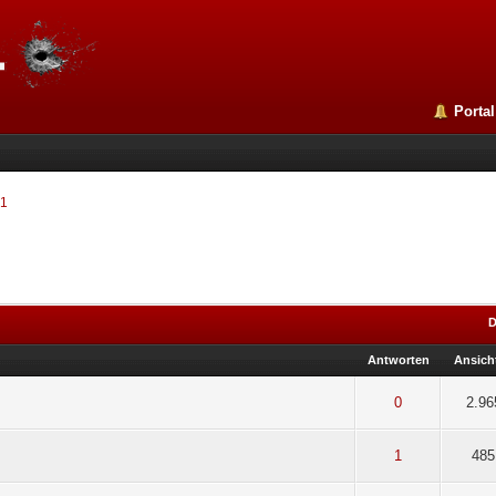
Portal
 1
D
Antworten
Ansich
5 durchschnittlich
2
3
4
5
0
2.96
5 durchschnittlich
2
3
4
5
1
485