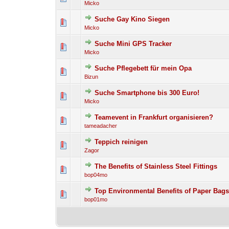
Micko
Suche Gay Kino Siegen
0 Bewertung(en) - 0 von 
1
Micko
Suche Mini GPS Tracker
0 Bewertung(en) - 0 von 
1
Micko
Suche Pflegebett für mein Opa
0 Bewertung(en) - 0 von 
1
Bizun
Suche Smartphone bis 300 Euro!
0 Bewertung(en) - 0 von 
1
Micko
Teamevent in Frankfurt organisieren?
0 Bewertung(en) - 0 von 
1
tameadacher
Teppich reinigen
0 Bewertung(en) - 0 von 
1
Zagor
The Benefits of Stainless Steel Fittings
0 Bewertung(en) - 0 von 
1
bop04mo
Top Environmental Benefits of Paper Bag
0 Bewertung(en) - 0 von 
1
bop01mo