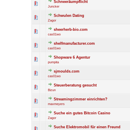
Schneeräumpflicht
0 Bewertung(en) - 0 von 
1
Juncker
Schwulen Dating
0 Bewertung(en) - 0 von 
1
Zagor
sheerherb-bio.com
0 Bewertung(en) - 0 von 
1
cas01wo
shelfmanufacturer.com
0 Bewertung(en) - 0 von 
1
cas01wo
Shopware 6 Agentur
0 Bewertung(en) - 0 von 
1
pumpita
sjmoulds.com
0 Bewertung(en) - 0 von 
1
cas01wo
Steuerberatung gesucht
0 Bewertung(en) - 0 von 
1
Bizun
Streamingzimmer einrichten?
0 Bewertung(en) - 0 von 
1
maxmeyers
Suche ein gutes Bitcoin Casino
0 Bewertung(en) - 0 von 
1
Zagor
Suche Elektromobil für einen Freund
0 Bewertung(en) - 0 von 
1