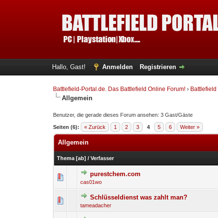
Hallo, Gast!
Anmelden
Registrieren
Battlefield-Portal.de. Das Battlefield Online Forum!
›
Battlefield
Allgemein
Benutzer, die gerade dieses Forum ansehen: 3 Gast/Gäste
Seiten (6):
« Zurück
1
2
3
4
5
6
Weiter »
Allgemein
Thema
[
ab
]
/
Verfasser
purestchem.com
0 Bewertung(en) - 0 von 
1
cas01wo
Schlüsseldienst was zahlt man?
0 Bewertung(en) - 0 von 
1
tameadacher