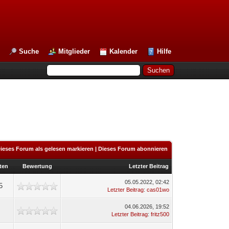
Suche
Mitglieder
Kalender
Hilfe
ieses Forum als gelesen markieren
|
Dieses Forum abonnieren
ten
Bewertung
Letzter Beitrag
05.05.2022, 02:42
5
Letzter Beitrag
:
cas01wo
04.06.2026, 19:52
Letzter Beitrag
:
fritz500