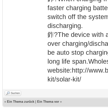
faster charging batte
switch off the syste
discharging.
鈼?The device with al
over charging/dischar
be auto stop charging
long life span.Wholes
website:http://www.
kit/solar-kit/
Suchen
«
Ein Thema zurück
|
Ein Thema vor
»