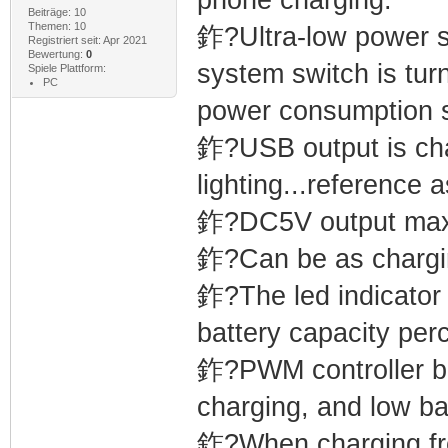
Beiträge: 10
Themen: 10
鈼?Ultra-low power s
Registriert seit: Apr 2021
Bewertung:
0
system switch is tur
Spiele Plattform:
PC
power consumption s
鈼?USB output is cha
lighting...reference 
鈼?DC5V output max 
鈼?Can be as chargin
鈼?The led indicator 
battery capacity per
鈼?PWM controller bui
charging, and low bat
鈼?When charging fro