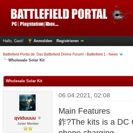
Hallo, Gast!
Anmelden
Registrieren
Battlefield-Portal.de. Das Battlefield Online Forum!
›
Battlefield 1
›
News
Wholesale Solar Kit
 im Durchschnitt
Wholesale Solar Kit
06.04.2021, 02:08
Main Features
qviduuuu
鈼?The kits is a DC 
Junior Member
phone charging.