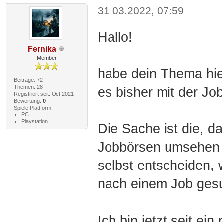
31.03.2022, 07:59
Hallo!
Fernika
Member
habe dein Thema hier
Beiträge: 72
Themen: 28
es bisher mit der Jo
Registriert seit: Oct 2021
Bewertung:
0
Spiele Plattform:
PC
Playstation
Die Sache ist die, d
Jobbörsen umsehen k
selbst entscheiden, 
nach einem Job gesu
Ich bin jetzt seit ei