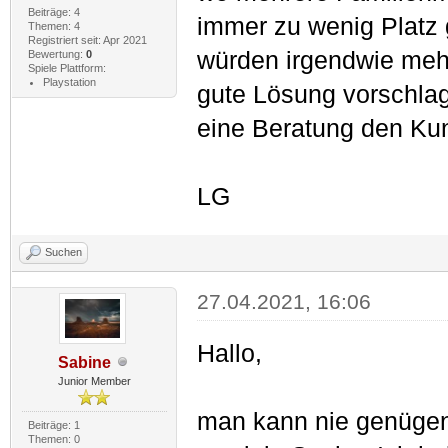
Beiträge: 4
immer zu wenig Platz
Themen: 4
Registriert seit: Apr 2021
würden irgendwie mehr
Bewertung:
0
Spiele Plattform:
Playstation
gute Lösung vorschlage
eine Beratung den Ku
LG
Suchen
27.04.2021, 16:06
Hallo,
Sabine
Junior Member
man kann nie genügend
Beiträge: 1
Themen: 0