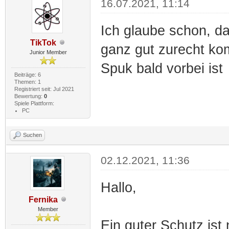
16.07.2021, 11:14
Ich glaube schon, d
TikTok
ganz gut zurecht ko
Junior Member
Spuk bald vorbei ist
Beiträge: 6
Themen: 1
Registriert seit: Jul 2021
Bewertung:
0
Spiele Plattform:
PC
Suchen
02.12.2021, 11:36
Hallo,
Fernika
Member
Ein guter Schutz ist