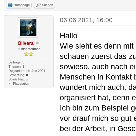
Homepage
Suchen
06.06.2021, 16:00
Hallo
Olivera
Wie sieht es denn mit
Junior Member
schauen zuerst das zu
Beiträge: 3
sowieso, auch nach ein
Themen: 1
Registriert seit: Jun 2021
Menschen in Kontakt bi
Bewertung:
0
Spiele Plattform:
Playstation
wundert mich auch, da
organisiert hat, denn 
Ich bin zum Beispiel g
vor drauf mich so gut 
bei der Arbeit, in Ge