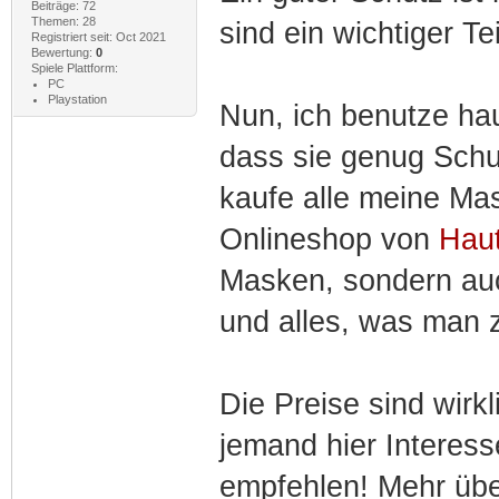
Beiträge: 72
Themen: 28
sind ein wichtiger Te
Registriert seit: Oct 2021
Bewertung:
0
Spiele Plattform:
PC
Playstation
Nun, ich benutze ha
dass sie genug Schut
kaufe alle meine Ma
Onlineshop von
Haut
Masken, sondern au
und alles, was man 
Die Preise sind wirkl
jemand hier Interess
empfehlen! Mehr über