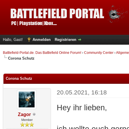
Hallo, Gast!
Anmelden
Registrieren
Battlefield-Portal.de. Das Battlefield Online Forum!
›
Community Center
›
Allgeme
Corona Schutz
 im Durchschnitt
Corona Schutz
20.05.2021, 16:18
Hey ihr lieben,
Zagor
Member
ich wollte euch gern