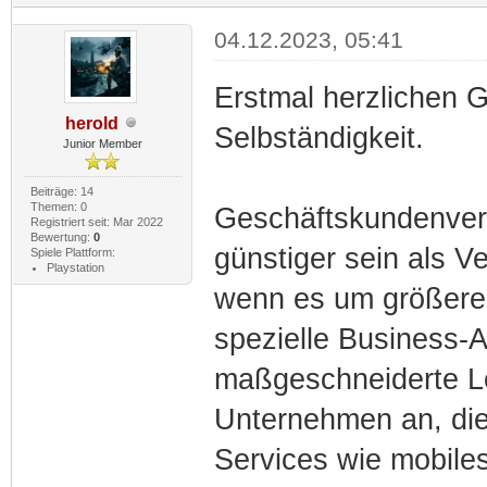
04.12.2023, 05:41
Erstmal herzlichen G
herold
Selbständigkeit.
Junior Member
Beiträge: 14
Themen: 0
Geschäftskundenvert
Registriert seit: Mar 2022
Bewertung:
0
günstiger sein als V
Spiele Plattform:
Playstation
wenn es um größere 
spezielle Business-A
maßgeschneiderte Lö
Unternehmen an, die
Services wie mobile