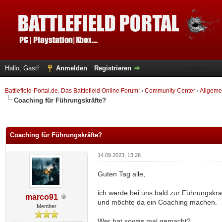
Hallo, Gast!
Anmelden
Registrieren
Battlefield-Portal.de. Das Battlefield Online Forum!
›
Community Center
›
Allgeme
Coaching für Führungskräfte?
 im Durchschnitt
Coaching für Führungskräfte?
14.09.2023, 13:28
Guten Tag alle,
ich werde bei uns bald zur Führungskra
marco91
und möchte da ein Coaching machen.
Member
Wer hat sowas mal gemacht?