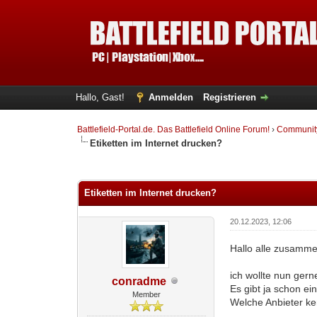
Hallo, Gast!
Anmelden
Registrieren
Battlefield-Portal.de. Das Battlefield Online Forum!
›
Communit
Etiketten im Internet drucken?
0 Bewertung(en) - 0 im Durchschnitt
1
2
3
4
5
Etiketten im Internet drucken?
20.12.2023, 12:06
Hallo alle zusamme
ich wollte nun ger
conradme
Es gibt ja schon ei
Member
Welche Anbieter ke