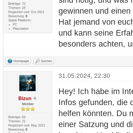
Beiträge: 72
Themen: 28
gewinnen und einen 
Registriert seit: Oct 2021
Bewertung:
0
Hat jemand von euch
Spiele Plattform:
PC
Playstation
und kann seine Erfah
besonders achten, u
Homepage
Suchen
31.05.2024, 22:30
Hey! Ich habe im Int
Bizun
Infos gefunden, die 
Member
helfen könnten. Du m
Beiträge: 56
Themen: 21
einer Satzung und di
Registriert seit: May 2021
Bewertung:
0