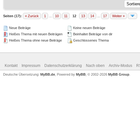
Seiten (17):
« Zurück
1
...
10
11
12
13
14
...
17
Weiter »
Neue Beiträge
Keine neuen Beiträge
Heißes Thema mit neuen Beiträgen
Beinhaltet Beiträge von dir
Heißes Thema ohne neue Beiträge
Geschlossenes Thema
Kontakt
Impressum
Datenschutzerklärung
Nach oben
Archiv-Modus
R
Deutsche Übersetzung:
MyBB.de
, Powered by
MyBB
, © 2002-2026
MyBB Group
.