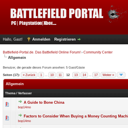
Hallo, Gast!
Anmelden
Registrieren
Battlefield-Portal.de. Das Battlefield Online Forum!
›
Community Center
Allgemein
Benutzer, die gerade dieses Forum ansehen: 5 Gast/Gäste
Seiten (17):
« Zurück
1
...
10
11
12
13
14
...
17
Weiter »
Allgemein
Thema
/
Verfasser
A Guide to Bone China
0 Bewertung(en) - 0 von 5 durchschnittlich
1
2
3
4
5
bop14mo
Factors to Consider When Buying a Money Counting Mach
0 Bewertung(en) - 0 von 5 durchschnittlich
1
2
3
4
5
bop14mo