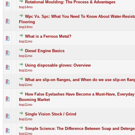
Rotational Moulding: The Process & Advantages
0 Bewertung(en) - 0 von 5 durchschnittlich
1
2
3
4
5
bop14mo
Wpc Vs. Spc: What You Need To Know About Water-Resista
0 Bewertung(en) - 0 von 5 durchschnittlich
1
2
3
4
5
Flooring
bop14mo
What is a Ferrous Metal?
0 Bewertung(en) - 0 von 5 durchschnittlich
1
2
3
4
5
bop11mo
Diesel Engine Basics
0 Bewertung(en) - 0 von 5 durchschnittlich
1
2
3
4
5
bop11mo
Using disposable gloves: Overview
0 Bewertung(en) - 0 von 5 durchschnittlich
1
2
3
4
5
bop11mo
What are slip-on flanges, and When do we use slip-on flan
0 Bewertung(en) - 0 von 5 durchschnittlich
1
2
3
4
5
bop11mo
How False Eyelashes Have Become a Must-Have, Everyday
0 Bewertung(en) - 0 von 5 durchschnittlich
1
2
3
4
5
Booming Market
bop11mo
Single Vision Stock / Grind
0 Bewertung(en) - 0 von 5 durchschnittlich
1
2
3
4
5
bop11mo
Simple Science: The Difference Between Soap and Deterge
0 Bewertung(en) - 0 von 5 durchschnittlich
1
2
3
4
5
bop11mo