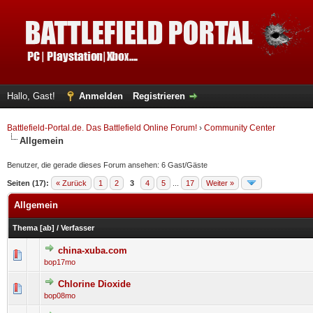
Hallo, Gast!
Anmelden
Registrieren
Battlefield-Portal.de. Das Battlefield Online Forum!
›
Community Center
Allgemein
Benutzer, die gerade dieses Forum ansehen: 6 Gast/Gäste
Seiten (17):
« Zurück
1
2
3
4
5
...
17
Weiter »
Allgemein
Thema
[
ab
]
/
Verfasser
china-xuba.com
0 Bewertung(en) - 0 von 5 durchschnittlich
1
2
3
4
5
bop17mo
Chlorine Dioxide
0 Bewertung(en) - 0 von 5 durchschnittlich
1
2
3
4
5
bop08mo