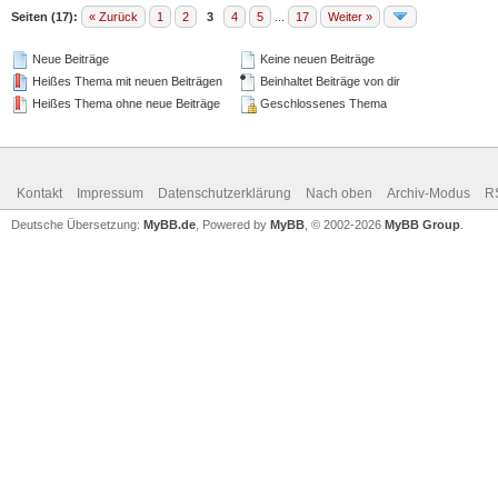
Seiten (17):
« Zurück
1
2
3
4
5
...
17
Weiter »
Neue Beiträge
Keine neuen Beiträge
Heißes Thema mit neuen Beiträgen
Beinhaltet Beiträge von dir
Heißes Thema ohne neue Beiträge
Geschlossenes Thema
Kontakt
Impressum
Datenschutzerklärung
Nach oben
Archiv-Modus
R
Deutsche Übersetzung:
MyBB.de
, Powered by
MyBB
, © 2002-2026
MyBB Group
.