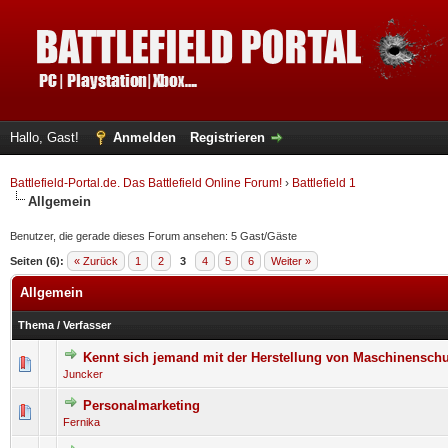
Hallo, Gast!
Anmelden
Registrieren
Battlefield-Portal.de. Das Battlefield Online Forum!
›
Battlefield 1
Allgemein
Benutzer, die gerade dieses Forum ansehen: 5 Gast/Gäste
Seiten (6):
« Zurück
1
2
3
4
5
6
Weiter »
Allgemein
Thema
/
Verfasser
Kennt sich jemand mit der Herstellung von Maschinensch
0 Bewertung(en) - 0 von 5 durchschnittlich
1
2
3
4
5
Juncker
Personalmarketing
0 Bewertung(en) - 0 von 5 durchschnittlich
1
2
3
4
5
Fernika