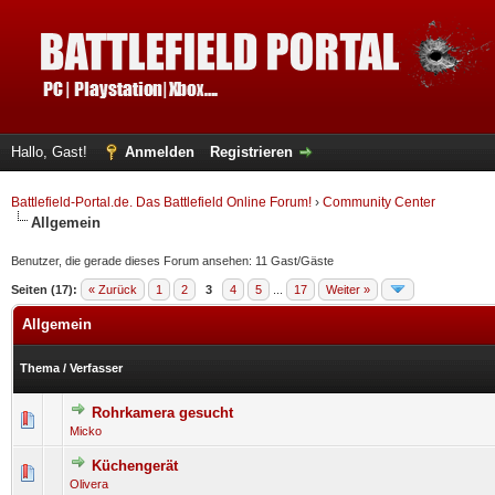
Hallo, Gast!
Anmelden
Registrieren
Battlefield-Portal.de. Das Battlefield Online Forum!
›
Community Center
Allgemein
Benutzer, die gerade dieses Forum ansehen: 11 Gast/Gäste
Seiten (17):
« Zurück
1
2
3
4
5
...
17
Weiter »
Allgemein
Thema
/
Verfasser
Rohrkamera gesucht
0 Bewertung(en) - 0 von 5 durchschnittlich
1
2
3
4
5
Micko
Küchengerät
0 Bewertung(en) - 0 von 5 durchschnittlich
1
2
3
4
5
Olivera