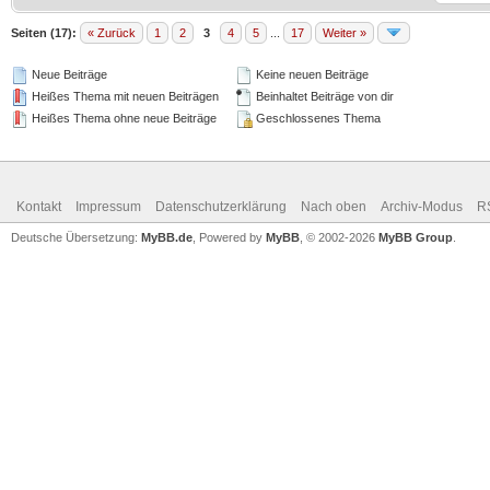
Seiten (17):
« Zurück
1
2
3
4
5
...
17
Weiter »
Neue Beiträge
Keine neuen Beiträge
Heißes Thema mit neuen Beiträgen
Beinhaltet Beiträge von dir
Heißes Thema ohne neue Beiträge
Geschlossenes Thema
Kontakt
Impressum
Datenschutzerklärung
Nach oben
Archiv-Modus
R
Deutsche Übersetzung:
MyBB.de
, Powered by
MyBB
, © 2002-2026
MyBB Group
.